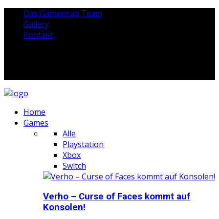
Das Gamewrap Team
Gallery
Kontakt
Home
Games
Alle
Playstation
Xbox
Switch
Verho – Curse of Faces kommt auf
Konsolen!