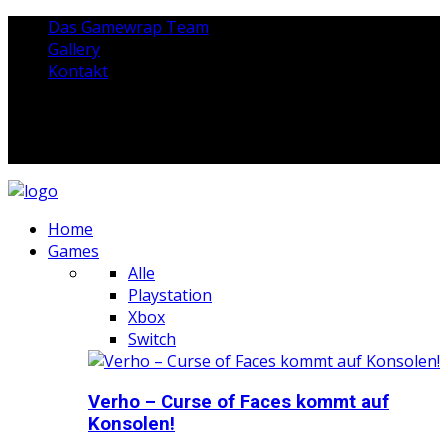
Das Gamewrap Team
Gallery
Kontakt
Home
Games
Alle
Playstation
Xbox
Switch
Verho – Curse of Faces kommt auf
Konsolen!