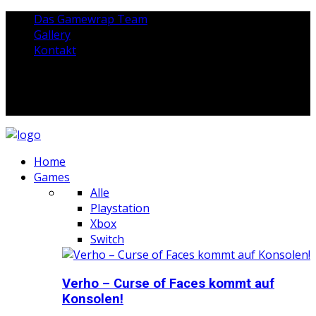
Das Gamewrap Team
Gallery
Kontakt
Home
Games
Alle
Playstation
Xbox
Switch
Verho – Curse of Faces kommt auf
Konsolen!