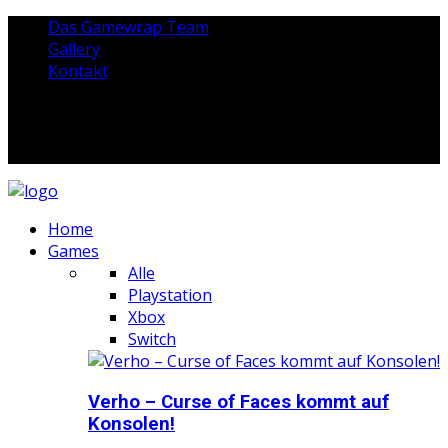
Das Gamewrap Team
Gallery
Kontakt
Home
Games
Alle
Playstation
Xbox
Switch
Verho – Curse of Faces kommt auf
Konsolen!