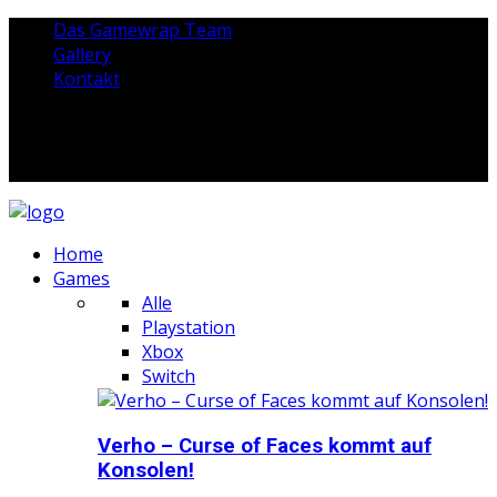
Das Gamewrap Team
Gallery
Kontakt
Home
Games
Alle
Playstation
Xbox
Switch
Verho – Curse of Faces kommt auf
Konsolen!